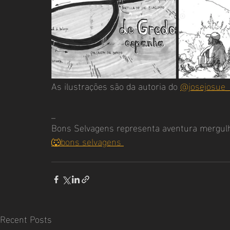
As ilustrações são da autoria do 
@josejosue
_
Bons Selvagens representa aventura mergul
🐺bons selvagens 
Recent Posts