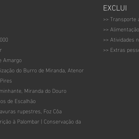
EXCLUI
>> Transporte 
>> Alimentação
2000
>> Atividades 
r
>> Extras pess
de Amargo
rização do Burro de Miranda, Atenor
 Pires
aminhante, Miranda do Douro
ios de Escalhão
ravuras rupestres, Foz Côa
crição à Palombar | Conservação da