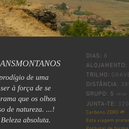
DIAS:
8
RANSMONTANOS
ALOJAMENTO:
prodígio de uma
TRILHO:
GRAV
DISTÂNCIA:
38
ser à força de se
GRUPO: 5
rama que os olhos
(MIN)
JUNTA-TE:
320
 de natureza. ...!
Carbono ZERO 🌱
Beleza absoluta.
Esta viagem prete
Portugal de forma 