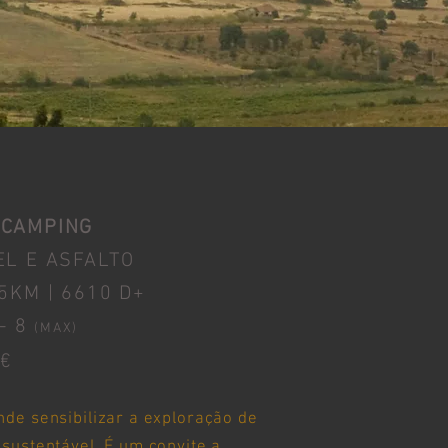
 CAMPING
EL E
ASFALTO
5KM | 6610 D+
- 8
(
MAX)
€
nde sensibilizar a exploração de
sustentável. É um convite a