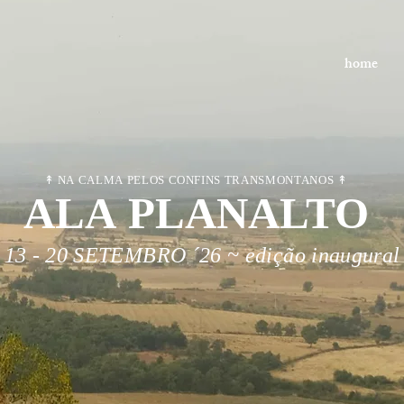
home
↟ NA CALMA PELOS CONFINS TRANSMONTANOS ↟
ALA PLANALTO
13 - 20 SETEMBRO ´26 ~
edição inaugural