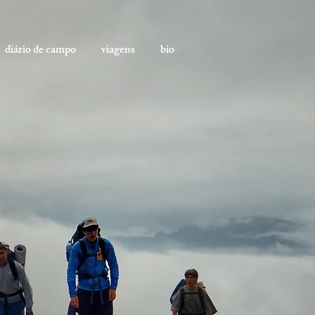
diário de campo
viagens
bio