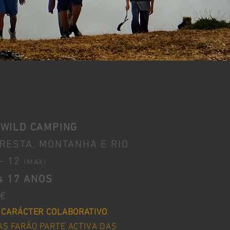
 WILD CAMPING
RESTA, MONTANHA E RIO
- 12
(
MAX)
s 17 ANOS
€
E
CARÁCTER COLABORATIVO
.
AS FARÃO PARTE ACTIVA DAS