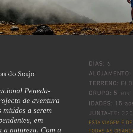
DIAS:
6
as do Soajo
ALOJAMENTO:
TERRENO:
FLO
acional Peneda-
GRUPO: 5
(MIN)
rojecto de aventura
IDADES: 15 ao
s miúdos a serem
JUNTA-TE:
320
dependentes, em
ESTA VIAGEM É D
 a natureza. Com a
TODAS AS CRIANÇ