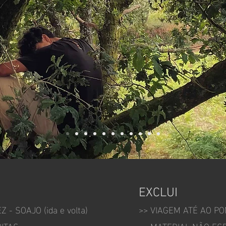
EXCLUI
EZ
- SOAJO (ida e volta)
>> VIAGEM ATÉ AO P
RITAS
>> MATERIAL
NÃO ESP