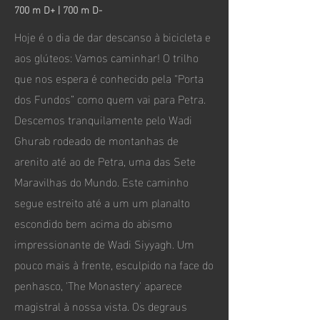
700 m D+ | 700 m D-
Hoje é o dia de dar descanso à bicicleta e
aos glúteos: Vamos caminhar! O trilho
que nos espera é conhecido pela “Porta
dos Fundos” como quem vai para Petra.
Descemos tranquilamente pelo Wadi
Ghurab rodeado de montanhas de
arenito até ao de Petra, uma das Sete
Maravilhas do Mundo. Este caminho
segue estreito até a um um planalto
escondido bem acima do abismo
impressionante de Wadi Siyyagh. Um
pouco mais à frente, esculpido na face do
penhasco, 'The Monastery' aparece
magistral à nossa vista. Os degraus