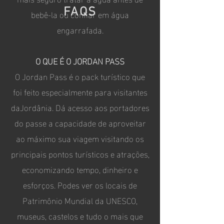
FAQS
bebê-la ou confiar em água
engarrafada.
O QUE É O JORDAN PASS
O Jordan Pass é o pack turístico que
foi feito especialmente para visitantes
daJordânia. Dá acesso aos portadores
do passe a capacidade de aproveitar
ao máximo sua viagem visitando os
principais pontos turísticos e atrações,
economizando tempo, dinheiro e
esforços. Podes ver os locais de
Patrimônio Mundial da UNESCO,
museus, castelos e tudo o mais que