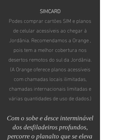
SIMCARD
Podes comprar cartões SIM e planos
de celular acessíveis ao chegar à
Jordânia. Recomendamos a Orange ,
pois tem a melhor cobertura nos
desertos remotos do sul da Jordânia.
(A Orange oferece planos acessíveis
com chamadas locais ilimitadas,
chamadas internacionais limitadas e
várias quantidades de uso de dados.)
Com o sobe e desce interminável
dos desfiladeiros profundos,
percorre o planalto que se eleva