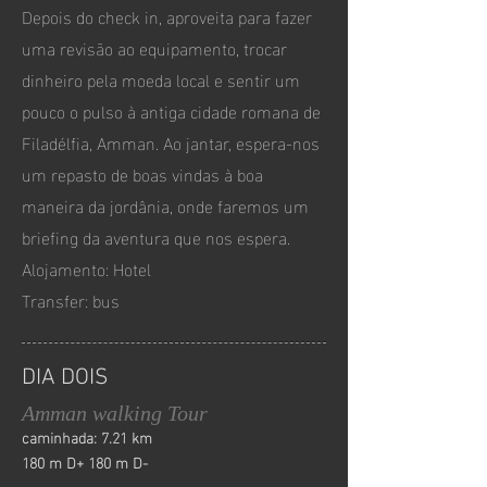
Depois do check in, aproveita para fazer
uma revisão ao equipamento, trocar
dinheiro pela moeda local e sentir um
pouco o pulso à antiga cidade romana de
Filadélfia, Amman. Ao jantar, espera-nos
um repasto de boas vindas à boa
maneira da jordânia, onde faremos um
briefing da aventura que nos espera.
Alojamento: Hotel
Transfer: bus
DIA DOIS
Amman walking Tour
caminhada: 7.21 km
180 m D+ 180 m D-