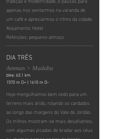
tradição e modernidade, e pausas para
apenas nos sentarmos na varanda de
um café e apreciarmos o ritmo da cidade.
Alojamento: Hotel
Refeições: pequeno-almoço
DIA TRÊS
Amman > Madaba
bike: 63.1 km
1570 m D+ | 1610 m D-
Hoje mergulhamos bem cedo para um
terreno mais árido, rolando os cardados
ao longo das margens do Vale do Jordão.
Os trilhos mostram-se mais desafiantes,
com algumas picadas de bradar aos céus
ou chamar nomes ao tipo da frente.