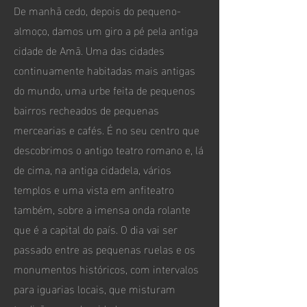
De manhã cedo, depois do pequeno-
almoço, damos um giro a pé pela antiga
cidade de Amã. Uma das cidades
continuamente habitadas mais antigas
do mundo, uma urbe feita de pequenos
bairros recheados de pequenas
mercearias e cafés. É no seu centro que
descobrimos o antigo teatro romano e, lá
de cima, na antiga cidadela, vários
templos e uma vista em anfiteatro
também, sobre a imensa onda rolante
que é a capital do país. O dia vai ser
passado entre as pequenas ruelas e os
monumentos históricos, com intervalos
para iguarias locais, que misturam