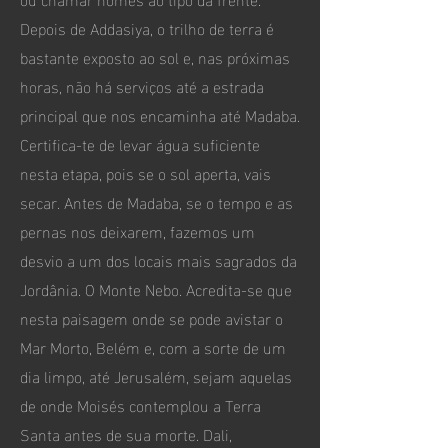
Depois de Addasiya, o trilho de terra é
bastante exposto ao sol e, nas próximas
horas, não há serviços até a estrada
principal que nos encaminha até Madaba.
Certifica-te de levar água suficiente
nesta etapa, pois se o sol aperta, vais
secar. Antes de Madaba, se o tempo e as
pernas nos deixarem, fazemos um
desvio a um dos locais mais sagrados da
Jordânia. O Monte Nebo. Acredita-se que
nesta paisagem onde se pode avistar o
Mar Morto, Belém e, com a sorte de um
dia limpo, até Jerusalém, sejam aquelas
de onde Moisés contemplou a Terra
Santa antes de sua morte. Dali,