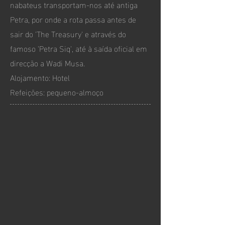
nabateus transportam-nos até antiga
Petra, por onde a rota passa antes de
sair do 'The Treasury' e através do
famoso 'Petra Siq', até à saída oficial em
direcção a Wadi Musa.
Alojamento: Hotel
Refeições: pequeno-almoço