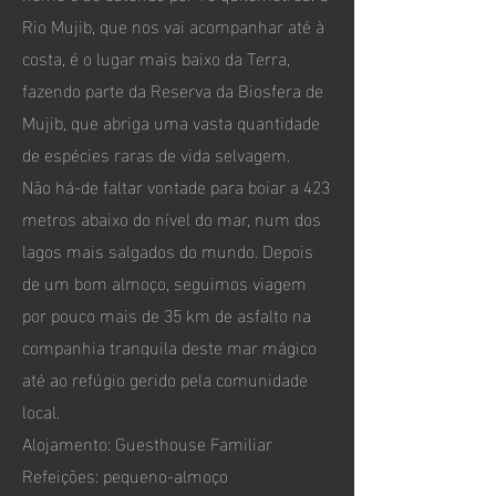
Rio Mujib, que nos vai acompanhar até à
costa, é o lugar mais baixo da Terra,
fazendo parte da Reserva da Biosfera de
Mujib, que abriga uma vasta quantidade
de espécies raras de vida selvagem.
Não há-de faltar vontade para boiar a 423
metros abaixo do nível do mar, num dos
lagos mais salgados do mundo. Depois
de um bom almoço, seguimos viagem
por pouco mais de 35 km de asfalto na
companhia tranquila deste mar mágico
até ao refúgio gerido pela comunidade
local.
Alojamento: Guesthouse Familiar
Refeições: pequeno-almoço