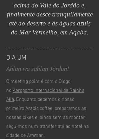
acima do Vale do Jordão e,
finalmente desce tranquilamente
até ao deserto e às águas azuis
do Mar Vermelho, em Aqaba.
DIA UM
Ahlan wa sahlan Jordan!
O meeting point é com o Diogo
no
Aeroporto Internacional de Rainha
Alia
. Enquanto bebemos o nosso
primeiro Arabic coffee, preparamos as
nossas bikes e, ainda sem as montar,
seguimos num transfer até ao hotel na
cidade de Amman.