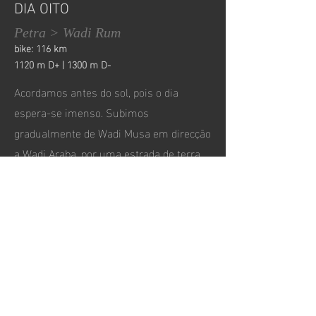
DIA OITO
Petra > Wadi Rum
bike: 116 km
1120 m D+ | 1300 m D-
Acordamos antes do sol, pois o dia
espera-se imenso. Subimos
gradualmente de Wadi Musa em direcção
a Wadi Araba, por uma estrada de terra
batida com a paisagem que nos remete à
terra dos Nómadas Tusken, o povo das
areias da Guerra das Estrelas. É neste
cenário avassalador que nos
aproximamos de Abbasiya, que nos dá
uma notícia incrível. Acabaram as
subidas!