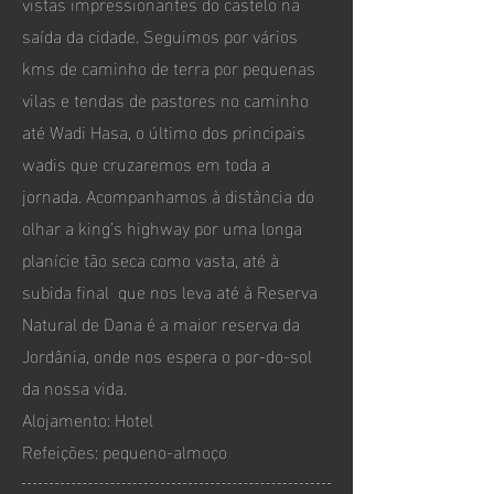
vistas impressionantes do castelo na
saída da cidade. Seguimos por vários
kms de caminho de terra por pequenas
vilas e tendas de pastores no caminho
até Wadi Hasa, o último dos principais
wadis que cruzaremos em toda a
jornada. Acompanhamos à distância do
olhar a king’s highway por uma longa
planície tão seca como vasta, até à
subida final que nos leva até à Reserva
Natural de Dana é a maior reserva da
Jordânia, onde nos espera o por-do-sol
da nossa vida.
Alojamento: Hotel
Refeições: pequeno-almoço