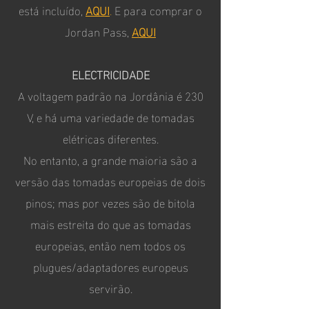
está incluído,
AQUI
.
E para comprar o
Jordan Pass,
AQUI
ELECTRICIDADE
A voltagem padrão na Jordânia é 230
V, e há uma variedade de tomadas
elétricas diferentes.
No entanto, a grande maioria são a
versão das tomadas europeias de dois
pinos; mas por vezes são de bitola
mais estreita do que as tomadas
europeias, então nem todos os
plugues/adaptadores europeus
servirão.