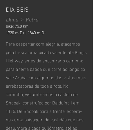
DIA SEIS
Dana > Petra
bike: 75.8 km
1720 m D+ | 1840 m D-
Para despertar com alegria, atacamos
pela fresca uma picada valente até King's
Highway, antes de encontrar o caminho
para a terra batida que corre ao longo do
Vale Araba com algumas das vistas mais
arrebatadoras de toda a rota. No
caminho, vislumbramos o castelo de
Shobak, construído por Balduíno I em
1115. De Shobak para a frente, espera-
nos uma paisagem de vastidão que nos
deslumbra a cada quilómetro, até ao