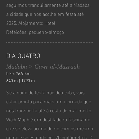
seguimos tranquilamente até à Madaba,
a cidade que nos acolhe em festa até
2025. Alojamento: Hotel
Refeições: pequeno-almoço
DIA QUATRO
Madaba > Gawr al-Mazraah
bike: 76.9 km
640 m | 1790 m
Se a noite de festa não deu cabo, vais
estar pronto para mais uma jornada que
nos transporta até à costa do mar morto.
Wadi Mujib é um desfiladeiro fascinante
que se eleva acima do rio com os mesmo
nome e se estende por 70 quilômetros. O