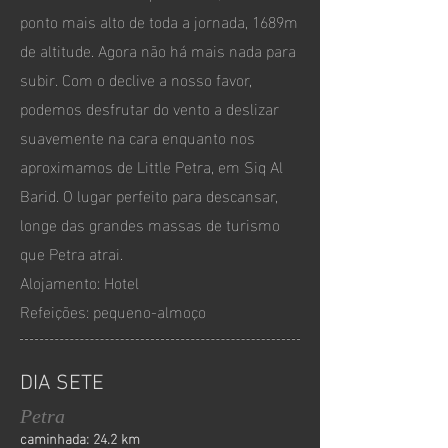
ponto mais alto de toda a jornada, 1689m
de altitude. Agora não há mais nada para
subir. Com o declive a nosso favor,
podemos desfrutar do vento a deslizar
suavemente na cara enquanto nos
aproximamos de Little Petra, em Siq Al
Barid. O lugar perfeito para descansar,
longe das grandes massas de turismo
que Petra atrai.
Alojamento: Hotel
Refeições: pequeno-almoço
DIA SETE
Petra
caminhada: 24.2 km