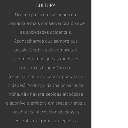
CULTURA
Grande parte da sociedade da
Jordânia é mais conservadora do que
as sociedades ocidentais.
Aconselhamos que sempre que
possível, cubras dos ombros, e
recomendamos que as mulheres
cubram os braços/pernas
(especialmente ao passar por vilas e
cidades). Ao longo da maior parte da
trilha, não haverá bebidas alcoólicas
disponíveis, embora em áreas cristãs e
nos hoteis internacionais possas
encontrar algumas excepções.