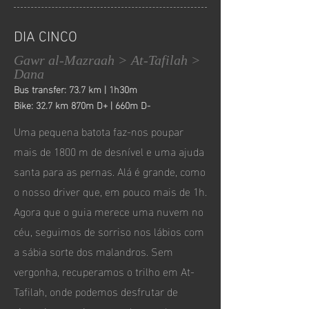
DIA CINCO
Gawr al-Mazraah > At-Tafilah >
Dana
Bus transfer: 73.7 km | 1h30m
Bike: 32.7 km 870m D+ | 660m D-
Uma pequena batota faz-nos poupar
mais de 1800 m de desnível e uma ajuda
santa para as pernas. Alá é grande, como
o nosso driver que, em pouco mais de 1h.
Agora que o guia merece uma nuvem no
céu, seguimos de sorriso nos lábios com
a sábia sorte dos malandros. Sem
vergonha, recuperamos o trilho em At-
Tafilah, onde podemos desfrutar de