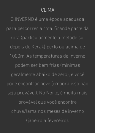
CLIMA
O INVERNO é uma época adequada
para percorrer a rota. Grande parte da
rota (particularmente a metade sul
depois de Kerak) perto ou acima de
1000m. As temperaturas de inverno
podem ser bem frias (mínimas
geralmente abaixo de zero), e você
pode encontrar neve (embora isso não
seja provável). No Norte, é muito mais
provável que você encontre
chuva/lama nos meses de inverno
(janeiro a fevereiro).